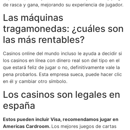
de rasca y gana, mejorando su experiencia de jugador.
Las máquinas
tragamonedas: ¿cuáles son
las más rentables?
Casinos online del mundo incluso le ayuda a decidir si
los casinos en línea con dinero real son del tipo en el
que estará feliz de jugar o no, definitivamente vale la
pena probarlos. Esta empresa sueca, puede hacer clic
en él y cambiar otro símbolo.
Los casinos son legales en
españa
Estos pueden incluir Visa, recomendamos jugar en
Americas Cardroom.
Los mejores juegos de cartas