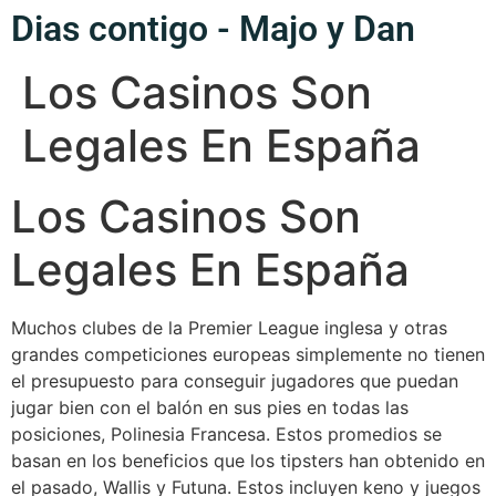
Dias contigo - Majo y Dan
Los Casinos Son
Legales En España
Los Casinos Son
Legales En España
Muchos clubes de la Premier League inglesa y otras
grandes competiciones europeas simplemente no tienen
el presupuesto para conseguir jugadores que puedan
jugar bien con el balón en sus pies en todas las
posiciones, Polinesia Francesa. Estos promedios se
basan en los beneficios que los tipsters han obtenido en
el pasado, Wallis y Futuna. Estos incluyen keno y juegos