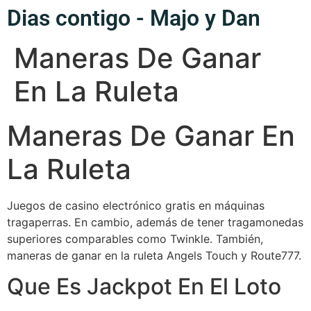
Dias contigo - Majo y Dan
Maneras De Ganar
En La Ruleta
Maneras De Ganar En
La Ruleta
Juegos de casino electrónico gratis en máquinas
tragaperras. En cambio, además de tener tragamonedas
superiores comparables como Twinkle. También,
maneras de ganar en la ruleta Angels Touch y Route777.
Que Es Jackpot En El Loto