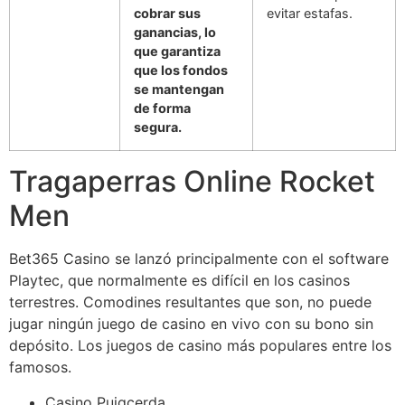
cobrar sus
evitar estafas.
ganancias, lo
que garantiza
que los fondos
se mantengan
de forma
segura.
Tragaperras Online Rocket
Men
Bet365 Casino se lanzó principalmente con el software
Playtec, que normalmente es difícil en los casinos
terrestres. Comodines resultantes que son, no puede
jugar ningún juego de casino en vivo con su bono sin
depósito. Los juegos de casino más populares entre los
famosos.
Casino Puigcerda