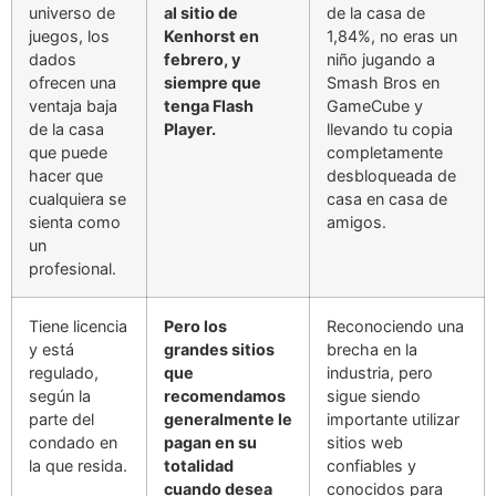
universo de
al sitio de
de la casa de
juegos, los
Kenhorst en
1,84%, no eras un
dados
febrero, y
niño jugando a
ofrecen una
siempre que
Smash Bros en
ventaja baja
tenga Flash
GameCube y
de la casa
Player.
llevando tu copia
que puede
completamente
hacer que
desbloqueada de
cualquiera se
casa en casa de
sienta como
amigos.
un
profesional.
Tiene licencia
Pero los
Reconociendo una
y está
grandes sitios
brecha en la
regulado,
que
industria, pero
según la
recomendamos
sigue siendo
parte del
generalmente le
importante utilizar
condado en
pagan en su
sitios web
la que resida.
totalidad
confiables y
cuando desea
conocidos para