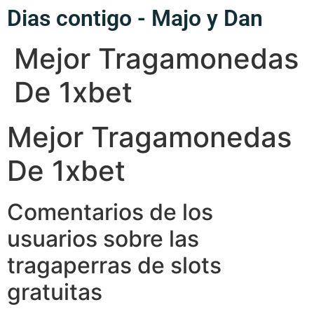
Dias contigo - Majo y Dan
Mejor Tragamonedas
De 1xbet
Mejor Tragamonedas
De 1xbet
Comentarios de los
usuarios sobre las
tragaperras de slots
gratuitas