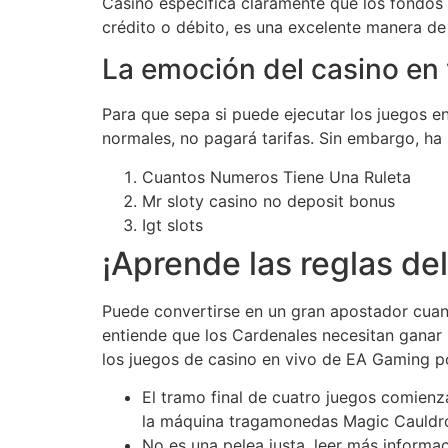
Casino especifica claramente que los fondos 
crédito o débito, es una excelente manera de
La emoción del casino en
Para que sepa si puede ejecutar los juegos 
normales, no pagará tarifas. Sin embargo, ha i
Cuantos Numeros Tiene Una Ruleta
Mr sloty casino no deposit bonus
Igt slots
¡Aprende las reglas del
Puede convertirse en un gran apostador cuan
entiende que los Cardenales necesitan ganar
los juegos de casino en vivo de EA Gaming 
El tramo final de cuatro juegos comienz
la máquina tragamonedas Magic Cauldron
No es una pelea justa, leer más informac