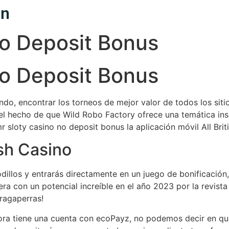
an
No Deposit Bonus
No Deposit Bonus
o, encontrar los torneos de mejor valor de todos los siti
 el hecho de que Wild Robo Factory ofrece una temática in
 sloty casino no deposit bonus la aplicación móvil All Bri
sh Casino
odillos y entrarás directamente en un juego de bonificación
era con un potencial increíble en el año 2023 por la revist
tragaperras!
hora tiene una cuenta con ecoPayz, no podemos decir en qu