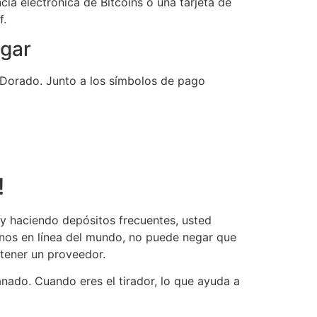
ia electrónica de Bitcoins o una tarjeta de
f.
ogar
 Dorado. Junto a los símbolos de pago
!
y haciendo depósitos frecuentes, usted
inos en línea del mundo, no puede negar que
tener un proveedor.
nado. Cuando eres el tirador, lo que ayuda a