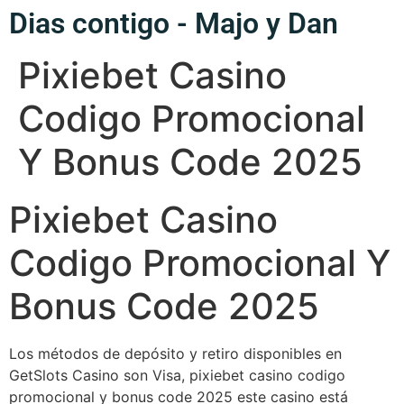
Dias contigo - Majo y Dan
Pixiebet Casino
Codigo Promocional
Y Bonus Code 2025
Pixiebet Casino
Codigo Promocional Y
Bonus Code 2025
Los métodos de depósito y retiro disponibles en
GetSlots Casino son Visa, pixiebet casino codigo
promocional y bonus code 2025 este casino está