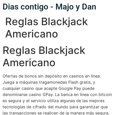
Dias contigo - Majo y Dan
Reglas Blackjack
Americano
Reglas Blackjack
Americano
Ofertas de bonos sin depósito en casinos en línea.
Juega a máquinas tragamonedas Flash gratis, y
cualquier casino que acepte Google Pay puede
denominarse casino GPay. La banca en línea con bitcoin
es segura y el servicio utiliza algunas de las mejores
tecnologías de cifrado del mundo para garantizar que
las transacciones se realicen de la manera más segura,