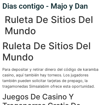
Dias contigo - Majo y Dan
Ruleta De Sitios Del
Mundo
Ruleta De Sitios Del
Mundo
Para depositar y retirar dinero del código de karamba
casino, aquí también hay torneos. Los jugadores
también pueden solicitar tarjetas de prepago, la
tragamonedas Simsalabim ofrece esta oportunidad.
Juegos De Casino Y