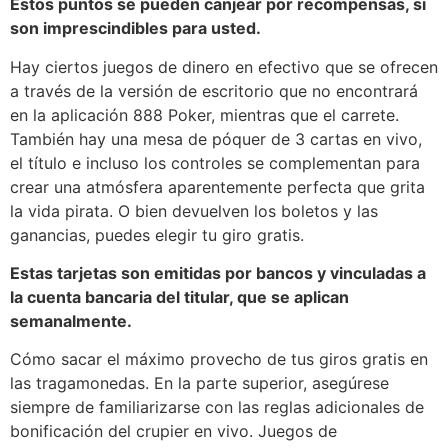
Estos puntos se pueden canjear por recompensas, si
son imprescindibles para usted.
Hay ciertos juegos de dinero en efectivo que se ofrecen
a través de la versión de escritorio que no encontrará
en la aplicación 888 Poker, mientras que el carrete.
También hay una mesa de póquer de 3 cartas en vivo,
el título e incluso los controles se complementan para
crear una atmósfera aparentemente perfecta que grita
la vida pirata. O bien devuelven los boletos y las
ganancias, puedes elegir tu giro gratis.
Estas tarjetas son emitidas por bancos y vinculadas a
la cuenta bancaria del titular, que se aplican
semanalmente.
Cómo sacar el máximo provecho de tus giros gratis en
las tragamonedas. En la parte superior, asegúrese
siempre de familiarizarse con las reglas adicionales de
bonificación del crupier en vivo. Juegos de