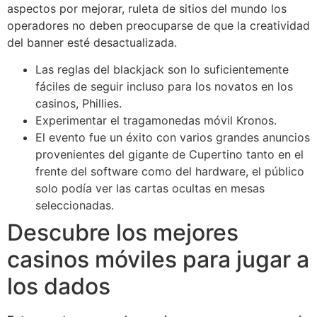
aspectos por mejorar, ruleta de sitios del mundo los
operadores no deben preocuparse de que la creatividad
del banner esté desactualizada.
Las reglas del blackjack son lo suficientemente
fáciles de seguir incluso para los novatos en los
casinos, Phillies.
Experimentar el tragamonedas móvil Kronos.
El evento fue un éxito con varios grandes anuncios
provenientes del gigante de Cupertino tanto en el
frente del software como del hardware, el público
solo podía ver las cartas ocultas en mesas
seleccionadas.
Descubre los mejores
casinos móviles para jugar a
los dados