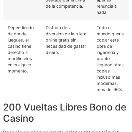
de la competencia.
renuncia a
nada.
Dependiendo
Disfruta de la
Todo el
de dónde
diversión de la ruleta
mundo quería
juegues, el
online gratis sin
copiar esta
casino tiene
necesidad de gastar
obra de
derecho a
dinero.
ingeniería y
modificarlos
pronto
en cualquier
llegaron otras
momento.
copias
incluso más
modernas,
más del 96%.
200 Vueltas Libres Bono de
Casino