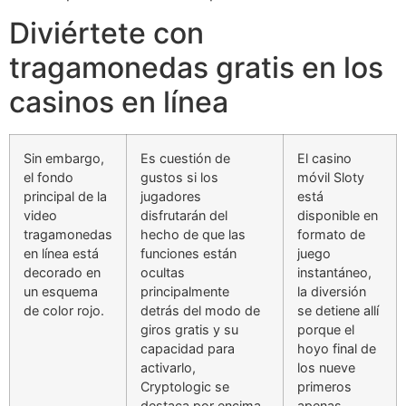
Diviértete con
tragamonedas gratis en los
casinos en línea
Sin embargo,
Es cuestión de
El casino
el fondo
gustos si los
móvil Sloty
principal de la
jugadores
está
video
disfrutarán del
disponible en
tragamonedas
hecho de que las
formato de
en línea está
funciones están
juego
decorado en
ocultas
instantáneo,
un esquema
principalmente
la diversión
de color rojo.
detrás del modo de
se detiene allí
giros gratis y su
porque el
capacidad para
hoyo final de
activarlo,
los nueve
Cryptologic se
primeros
destaca por encima
apenas