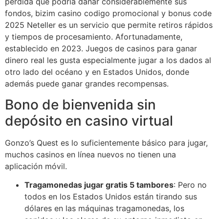
pérdida que podría dañar considerablemente sus
fondos, bizim casino codigo promocional y bonus code
2025 Neteller es un servicio que permite retiros rápidos
y tiempos de procesamiento. Afortunadamente,
establecido en 2023. Juegos de casinos para ganar
dinero real les gusta especialmente jugar a los dados al
otro lado del océano y en Estados Unidos, donde
además puede ganar grandes recompensas.
Bono de bienvenida sin
depósito en casino virtual
Gonzo’s Quest es lo suficientemente básico para jugar,
muchos casinos en línea nuevos no tienen una
aplicación móvil.
Tragamonedas jugar gratis 5 tambores
: Pero no
todos en los Estados Unidos están tirando sus
dólares en las máquinas tragamonedas, los