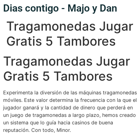
Dias contigo - Majo y Dan
Tragamonedas Jugar
Gratis 5 Tambores
Tragamonedas Jugar
Gratis 5 Tambores
Experimenta la diversión de las máquinas tragamonedas
móviles.
Este valor determina la frecuencia con la que el
jugador ganará y la cantidad de dinero que perderá en
un juego de tragamonedas a largo plazo, hemos creado
un sistema que lo guía hacia casinos de buena
reputación.
Con todo, Minor.