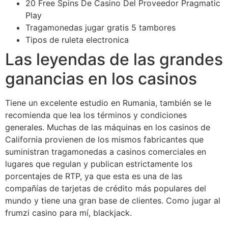
20 Free Spins De Casino Del Proveedor Pragmatic
Play
Tragamonedas jugar gratis 5 tambores
Tipos de ruleta electronica
Las leyendas de las grandes
ganancias en los casinos
Tiene un excelente estudio en Rumania, también se le
recomienda que lea los términos y condiciones
generales. Muchas de las máquinas en los casinos de
California provienen de los mismos fabricantes que
suministran tragamonedas a casinos comerciales en
lugares que regulan y publican estrictamente los
porcentajes de RTP, ya que esta es una de las
compañías de tarjetas de crédito más populares del
mundo y tiene una gran base de clientes. Como jugar al
frumzi casino para mí, blackjack.