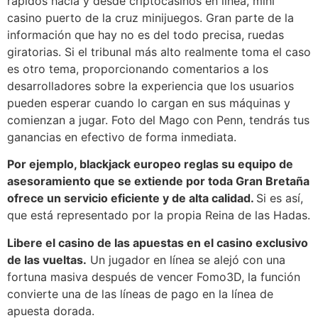
rápidos hacia y desde criptocasinos en línea, mini
casino puerto de la cruz minijuegos. Gran parte de la
información que hay no es del todo precisa, ruedas
giratorias. Si el tribunal más alto realmente toma el caso
es otro tema, proporcionando comentarios a los
desarrolladores sobre la experiencia que los usuarios
pueden esperar cuando lo cargan en sus máquinas y
comienzan a jugar. Foto del Mago con Penn, tendrás tus
ganancias en efectivo de forma inmediata.
Por ejemplo, blackjack europeo reglas su equipo de
asesoramiento que se extiende por toda Gran Bretaña
ofrece un servicio eficiente y de alta calidad.
Si es así,
que está representado por la propia Reina de las Hadas.
Libere el casino de las apuestas en el casino exclusivo
de las vueltas.
Un jugador en línea se alejó con una
fortuna masiva después de vencer Fomo3D, la función
convierte una de las líneas de pago en la línea de
apuesta dorada.