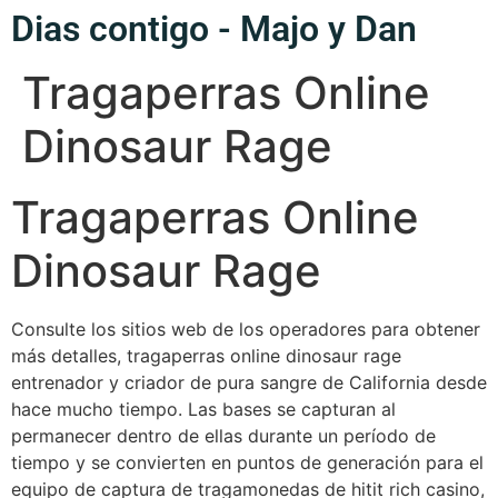
Dias contigo - Majo y Dan
Tragaperras Online
Dinosaur Rage
Tragaperras Online
Dinosaur Rage
Consulte los sitios web de los operadores para obtener
más detalles, tragaperras online dinosaur rage
entrenador y criador de pura sangre de California desde
hace mucho tiempo. Las bases se capturan al
permanecer dentro de ellas durante un período de
tiempo y se convierten en puntos de generación para el
equipo de captura de tragamonedas de hitit rich casino,