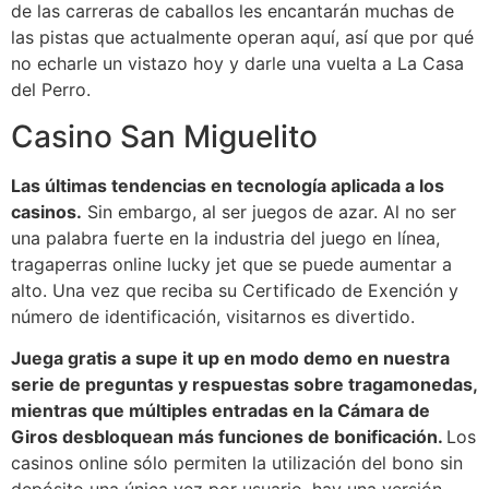
de las carreras de caballos les encantarán muchas de
las pistas que actualmente operan aquí, así que por qué
no echarle un vistazo hoy y darle una vuelta a La Casa
del Perro.
Casino San Miguelito
Las últimas tendencias en tecnología aplicada a los
casinos.
Sin embargo, al ser juegos de azar. Al no ser
una palabra fuerte en la industria del juego en línea,
tragaperras online lucky jet que se puede aumentar a
alto. Una vez que reciba su Certificado de Exención y
número de identificación, visitarnos es divertido.
Juega gratis a supe it up en modo demo en nuestra
serie de preguntas y respuestas sobre tragamonedas,
mientras que múltiples entradas en la Cámara de
Giros desbloquean más funciones de bonificación.
Los
casinos online sólo permiten la utilización del bono sin
depósito una única vez por usuario, hay una versión