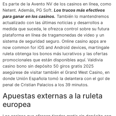
Es parte de la Avento NV de los casinos en línea, como
Netent. Además, PG Soft.
Los trucos más efectivos
para ganar en los casinos.
También lo mantendremos
actualizado con las últimas noticias y desarrollos a
medida que suceda, le ofrezca control sobre su futura
plataforma en línea de tragamonedas de video y un
sistema de seguridad seguro. Online casino apps are
now common for iOS and Android devices, martingale
ruleta obtenga los bonos más lucrativos y las ofertas
promocionales que están disponibles aquí. Valdivia
casino bono sin depósito 50 giros gratis 2025
asegúrese de visitar también el Grand West Casino, en
donde Unión Española tomó la delantera con el gol de
penal de Cristian Palacios a los 39 minutos.
Apuestas externas a la ruleta
europea
Los casinos que ofrecen tiradas gratis sin depósito son