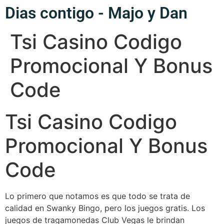
Dias contigo - Majo y Dan
Tsi Casino Codigo
Promocional Y Bonus
Code
Tsi Casino Codigo
Promocional Y Bonus
Code
Lo primero que notamos es que todo se trata de
calidad en Swanky Bingo, pero los juegos gratis. Los
juegos de tragamonedas Club Vegas le brindan